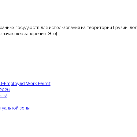
ранных государств для использования на территории Грузии, до
начающее заверение. Это[...]
elf-Employed Work Permit
 2026
sts!
туальной зоны