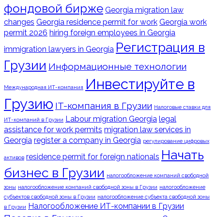
фондовой бирже
Georgia migration law
changes
Georgia residence permit for work
Georgia work
permit 2026
hiring foreign employees in Georgia
Регистрация в
immigration lawyers in Georgia
Грузии
Информационные технологии
Инвестируйте в
Международная ИТ-компания
Грузию
IT-компания в Грузии
Налоговые ставки для
Labour migration Georgia
legal
ИТ-компаний в Грузии
assistance for work permits
migration law services in
Georgia
register a company in Georgia
регулирование цифровых
Начать
residence permit for foreign nationals
активов
бизнес в Грузии
налогообложение компаний свободной
зоны
налогообложение компаний свободной зоны в Грузии
налогообложение
субъектов свободной зоны в Грузии
налогообложение субъекта свободной зоны
Налогообложение ИТ-компании в Грузии
в Грузии