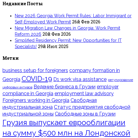
Недавние Посты
New 2026 Georgia Work Permit Rules: Labor Immigrant or
26й Фев 2026
Self-Employed Work Permit
New Migration Law Changes in Georgia: Work Permit
20й Фев 2026
Reform 2026
Simplified Residency Permit: New Opportunities for IT
29й Июл 2025
Specialists!
Метки
business setup for foreigners
company formation in
COVID-19
Georgia
D1 work visa assistance
регулирование
Ведение бизнеса в Грузии
employer
цифровых активов
compliance in Georgia
employment law advisory
Foreigners working in Georgia
Свободная
индустриальная зона
Статус предприятия свободной
индустриальной зоны
Свободные зоны в Грузии
Грузия выпускает еврооблигации
на сумму $500 млн на Лондонской