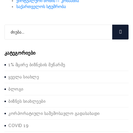
ვირტუალური ზონის IT კომპანია
საქართველოს სტუმრობა
კატეგორიები
1% მცირე ბიზნესის მეწარმე
ყველა სიახლე
ბლოგი
ბიზნეს სიახლეები
კორპორატიული საშემოსავლო გადასახადი
COVID 19