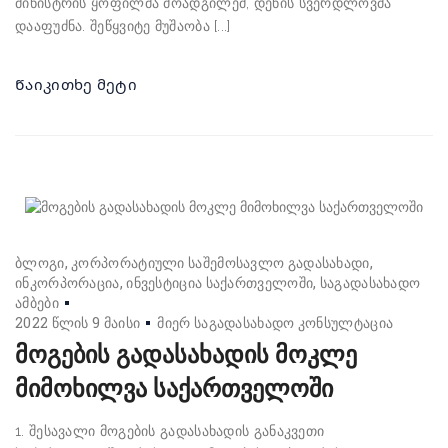
მინისტრის ყოფილმა მოადგილემ, დენის სვერდლოვმა
დააფუძნა. შეწყვიტე მუშაობა [...]
Წაიკითხე მეტი
ბლოგი
კორპორატიული საშემოსავლო გადასახადი
ინკორპორაცია
ინვესტიცია საქართველოში
საგადასახადო
ამბები
2022 წლის 9 მაისი
მიერ
საგადასახადო კონსულტაცია
მოგების გადასახადის მოკლე
მიმოხილვა საქართველოში
1. შესავალი მოგების გადასახადის განაკვეთი