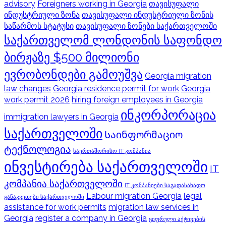
advisory
Foreigners working in Georgia
თავისუფალი
ინდუსტრიული ზონა
თავისუფალი ინდუსტრიული ზონის
საწარმოს სტატუსი
თავისუფალი ზონები საქართველოში
საქართველომ ლონდონის საფონდო
ბირჟაზე $500 მილიონი
ევრობონდები გამოუშვა
Georgia migration
law changes
Georgia residence permit for work
Georgia
work permit 2026
hiring foreign employees in Georgia
ინკორპორაცია
immigration lawyers in Georgia
საქართველოში
Საინფორმაციო
ტექნოლოგია
საერთაშორისო IT კომპანია
ინვესტირება საქართველოში
IT
კომპანია საქართველოში
IT კომპანიები საგადასახადო
Labour migration Georgia
legal
განაკვეთები საქართველოში
assistance for work permits
migration law services in
Georgia
register a company in Georgia
ციფრული აქტივების